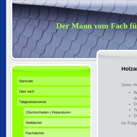
Der Mann vom Fach für
Holza
Startseite
Unter Ho
Über mich
W
d
Tätigkeitsbereiche
D
T
(Sturmschaden-) Reparaturen
D
Im Folg
Steildächer
Flachdächer