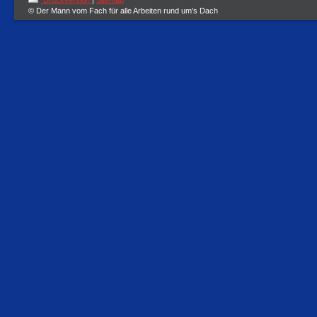
Druckversion
|
Sitemap
© Der Mann vom Fach für alle Arbeiten rund um's Dach