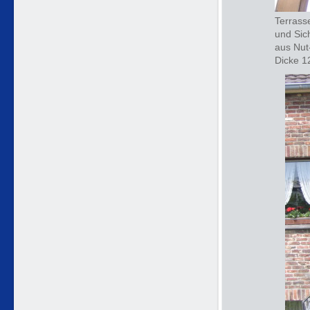
Terrass
und Sic
aus Nut
Dicke 