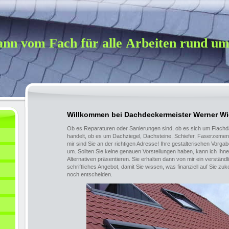
nn vom Fach für alle Arbeiten rund um
Willkommen bei Dachdeckermeister Werner W
Ob es Reparaturen oder Sanierungen sind, ob es sich um Flachd
handelt, ob es um Dachziegel, Dachsteine, Schiefer, Faserzement
mir sind Sie an der richtigen Adresse! Ihre gestalterischen Vorg
um. Sollten Sie keine genauen Vorstellungen haben, kann ich Ihn
Alternativen präsentieren. Sie erhalten dann von mir ein verständl
schriftliches Angebot, damit Sie wissen, was finanziell auf Sie z
noch entscheiden.