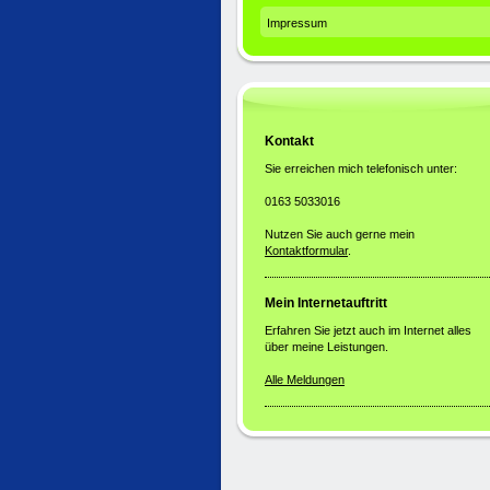
Impressum
Kontakt
Sie erreichen mich telefonisch unter:
0163 5033016
Nutzen Sie auch gerne mein
Kontaktformular
.
Mein Internetauftritt
Erfahren Sie jetzt auch im Internet alles
über meine Leistungen.
Alle Meldungen