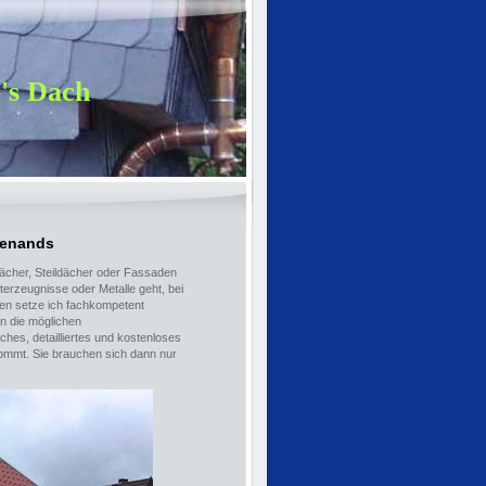
's Dach
ienands
ächer, Steildächer oder Fassaden
erzeugnisse oder Metalle geht, bei
aben setze ich fachkompetent
en die möglichen
iches, detailliertes und kostenloses
ukommt. Sie brauchen sich dann nur