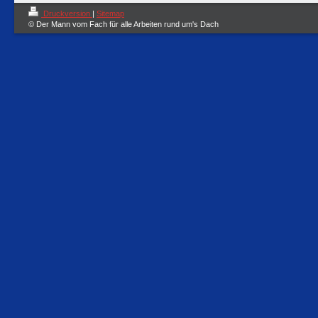
Druckversion
|
Sitemap
© Der Mann vom Fach für alle Arbeiten rund um's Dach