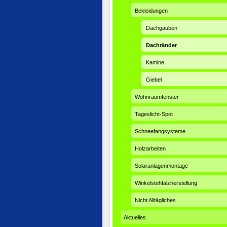
Bekleidungen
Dachgauben
Dachränder
Kamine
Giebel
Wohnraumfenster
Tageslicht-Spot
Schneefangsysteme
Holzarbeiten
Solaranlagenmontage
Winkelstehfalzherstellung
Nicht Alltägliches
Aktuelles