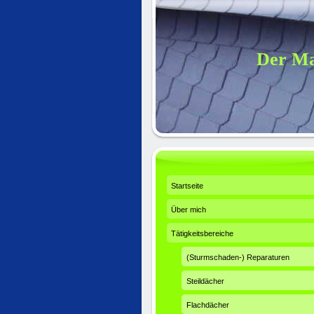
Der Ma
Startseite
Über mich
Tätigkeitsbereiche
(Sturmschaden-) Reparaturen
Steildächer
Flachdächer