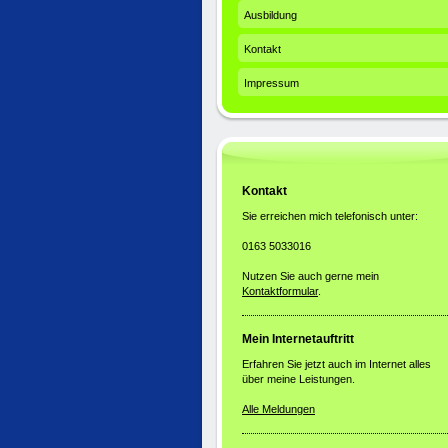
Ausbildung
Kontakt
Impressum
Kontakt
Sie erreichen mich telefonisch unter:
0163 5033016
Nutzen Sie auch gerne mein
Kontaktformular
.
Mein Internetauftritt
Erfahren Sie jetzt auch im Internet alles
über meine Leistungen.
Alle Meldungen