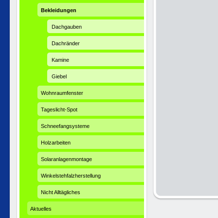
Bekleidungen
Dachgauben
Dachränder
Kamine
Giebel
Wohnraumfenster
Tageslicht-Spot
Schneefangsysteme
Holzarbeiten
Solaranlagenmontage
Winkelstehfalzherstellung
Nicht Alltägliches
Aktuelles