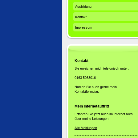
Ausbildung
Kontakt
Impressum
Kontakt
Sie erreichen mich telefonisch unter:
0163 5033016
Nutzen Sie auch gerne mein
Kontaktformular
.
Mein Internetauftritt
Erfahren Sie jetzt auch im Internet alles
über meine Leistungen.
Alle Meldungen