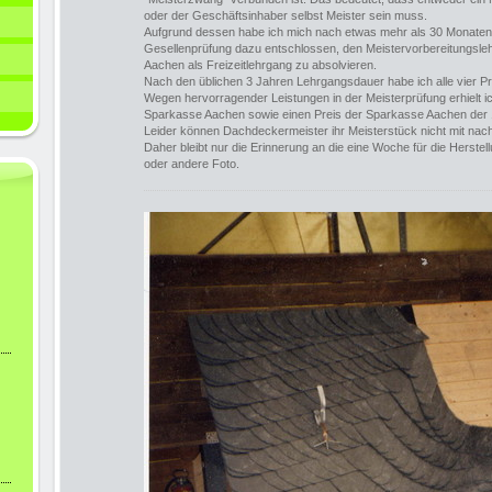
oder der Geschäftsinhaber selbst Meister sein muss.
Aufgrund dessen habe ich mich nach etwas mehr als 30 Monate
Gesellenprüfung dazu entschlossen, den Meistervorbereitungs
Aachen als Freizeitlehrgang zu absolvieren.
Nach den üblichen 3 Jahren Lehrgangsdauer habe ich alle vier Prü
Wegen hervorragender Leistungen in der Meisterprüfung erhielt i
Sparkasse Aachen sowie einen Preis der Sparkasse Aachen der 1
Leider können Dachdeckermeister ihr Meisterstück nicht mit na
Daher bleibt nur die Erinnerung an die eine Woche für die Herste
oder andere Foto.