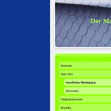
Der Ma
Startseite
Über mich
beruflicher Werdegang
Bürozeiten
Tätigkeitsbereiche
Aktuelles