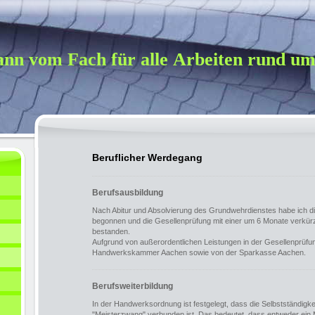
nn vom Fach für alle Arbeiten rund um
Beruflicher Werdegang
Berufsausbildung
Nach Abitur und Absolvierung des Grundwehrdienstes habe ich 
begonnen und die Gesellenprüfung mit einer um 6 Monate verkürz
bestanden.
Aufgrund von außerordentlichen Leistungen in der Gesellenprüfun
Handwerkskammer Aachen sowie von der Sparkasse Aachen.
Berufsweiterbildung
In der Handwerksordnung ist festgelegt, dass die Selbstständig
"Meisterzwang" verbunden ist. Das bedeutet, dass entweder ein 