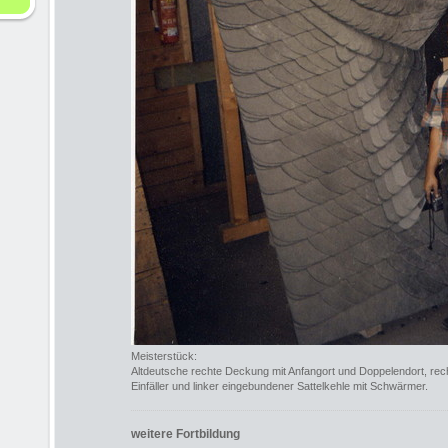
Meisterstück:
Altdeutsche rechte Deckung mit Anfangort und Doppelendort, re
Einfäller und linker eingebundener Sattelkehle mit Schwärmer.
weitere Fortbildung